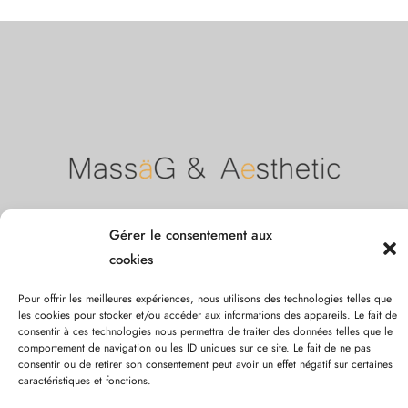
Gérer le consentement aux
Liens utiles
cookies
Notre charte
Mentions légales
contact
blog
prend
Pour offrir les meilleures expériences, nous utilisons des technologies telles que
rendez-vous
privatisation
bons cadeaux / acomptes
les cookies pour stocker et/ou accéder aux informations des appareils. Le fait de
Nous contacter
consentir à ces technologies nous permettra de traiter des données telles que le
comportement de navigation ou les ID uniques sur ce site. Le fait de ne pas
Adresse : 131 rue du Faubourg Saint Honoré, 75008, Paris
consentir ou de retirer son consentement peut avoir un effet négatif sur certaines
caractéristiques et fonctions.
Téléphone : 01.53.75.23.94