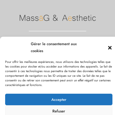
Liens utiles
Gérer le consentement aux
Notre charte
Mentions légales
contact
blog
prend
cookies
rendez-vous
privatisation
bons cadeaux / acomptes
Pour offrir les meilleures expériences, nous utilisons des technologies telles que
Nous contacter
les cookies pour stocker et/ou accéder aux informations des appareils. Le fait de
consentir à ces technologies nous permettra de traiter des données telles que le
Adresse : 131 rue du Faubourg Saint Honoré, 75008, Paris
comportement de navigation ou les ID uniques sur ce site. Le fait de ne pas
Téléphone : 01.53.75.23.94
consentir ou de retirer son consentement peut avoir un effet négatif sur certaines
caractéristiques et fonctions.
contact@institut-massag.fr
Accepter
© Copyright
MassaG & Aesthetic
All rights reserved 2022 -
Refuser
2024.
By Digital Comm