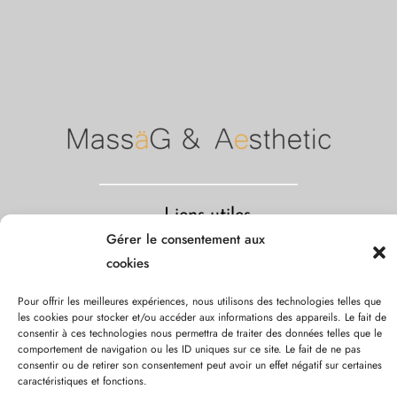
Liens utiles
Gérer le consentement aux
Notre charte
Mentions légales
contact
blog
prend
cookies
rendez-vous
privatisation
bons cadeaux / acomptes
Nous contacter
Pour offrir les meilleures expériences, nous utilisons des technologies telles que
les cookies pour stocker et/ou accéder aux informations des appareils. Le fait de
Adresse : 131 rue du Faubourg Saint Honoré, 75008, Paris
consentir à ces technologies nous permettra de traiter des données telles que le
comportement de navigation ou les ID uniques sur ce site. Le fait de ne pas
Téléphone : 01.53.75.23.94
consentir ou de retirer son consentement peut avoir un effet négatif sur certaines
contact@institut-massag.fr
caractéristiques et fonctions.