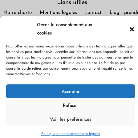
Liens utiles
Notre charte
Mentions légales
contact
blog
prend
rendez-vous
privatisation
bons cadeaux / acomptes
Gérer le consentement aux
Nous contacter
cookies
Adresse : 131 rue du Faubourg Saint Honoré, 75008, Paris
Pour offrir les meilleures expériences, nous utilisons des technologies telles que
Téléphone : 01.53.75.23.94
les cookies pour stocker et/ou accéder aux informations des appareils. Le fait de
consentir à ces technologies nous permettra de traiter des données telles que le
contact@institut-massag.fr
comportement de navigation ou les ID uniques sur ce site. Le fait de ne pas
consentir ou de retirer son consentement peut avoir un effet négatif sur certaines
caractéristiques et fonctions.
© Copyright
MassaG & Aesthetic
All rights reserved 2022 -
2024.
By Digital Comm
Accepter
Refuser
Voir les préférences
Politique de cookies
Mentions légales