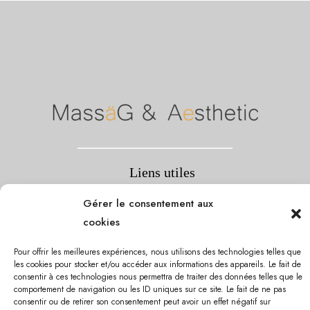
Liens utiles
Notre charte
Mentions légales
contact
blog
prendre rende
Gérer le consentement aux
vous
privatisation
bons cadeaux / acomptes
cookies
Nous contacter
Pour offrir les meilleures expériences, nous utilisons des technologies telles que
Adresse : 131 rue du Faubourg Saint Honoré, 75008, Paris
les cookies pour stocker et/ou accéder aux informations des appareils. Le fait de
Téléphone : 01.53.75.23.94
consentir à ces technologies nous permettra de traiter des données telles que le
comportement de navigation ou les ID uniques sur ce site. Le fait de ne pas
contact@institut-massag.fr
consentir ou de retirer son consentement peut avoir un effet négatif sur